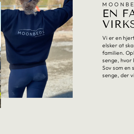
MOONBE
EN F
VIRK
Vi er en hje
elsker at sk
familien. Opl
senge, hvor 
Sov som en s
senge, der v