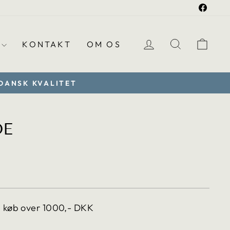
Faceb
LOG PÅ
TRANSLA
VO
KONTAKT
OM OS
 DANSK KVALITET
DE
.regular_price
d køb over 1000,- DKK