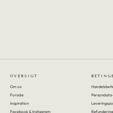
TRAIL PUDE
500,00 kr
OVERSIGT
BETING
Om os
Handelsbeti
Forside
Persondata-
Inspiration
Leveringspol
Facebook & Instagram
Refundering