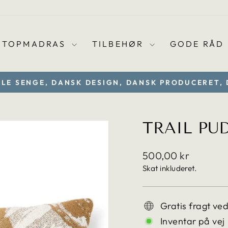
TOPMADRAS
TILBEHØR
GODE RÅD
LLE SENGE, DANSK DESIGN, DANSK PRODUCERET,
Sæt
diasshow
på
TRAIL PU
pause
Translation
500,00 kr
missing:
Skat inkluderet.
da.products.general
Gratis fragt ve
Inventar på vej