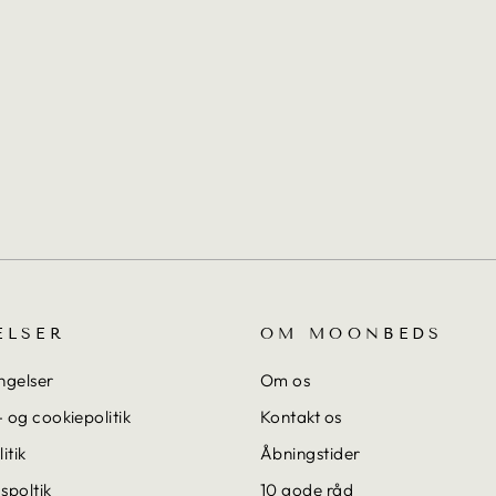
ELSER
OM MOONBEDS
ngelser
Om os
 og cookiepolitik
Kontakt os
itik
Åbningstider
spoltik
10 gode råd