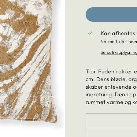
Kan afhentes
Normalt klar inde
Se butiksoplysnin
Trail Puden i okker 
cm. Dens bløde, or
skaber et levende og
indretning. Denne p
rummet varme og ka