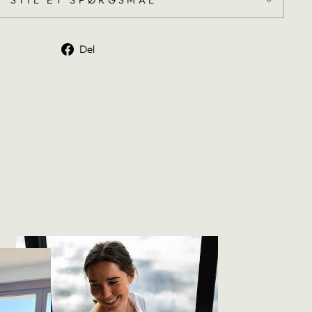
STIL ET SPØRGSMÅL
Del
Del
på
Facebook