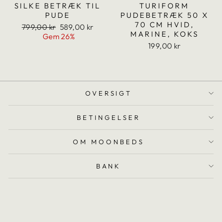
SILKE BETRÆK TIL
TURIFORM
PUDE
PUDEBETRÆK 50 X
70 CM HVID,
Translation
Translation
799,00 kr
589,00 kr
MARINE, KOKS
missing:
missing:
Gem 26%
da.products.general.regular_price
da.products.general.sale_price
199,00 kr
OVERSIGT
BETINGELSER
OM MOONBEDS
BANK