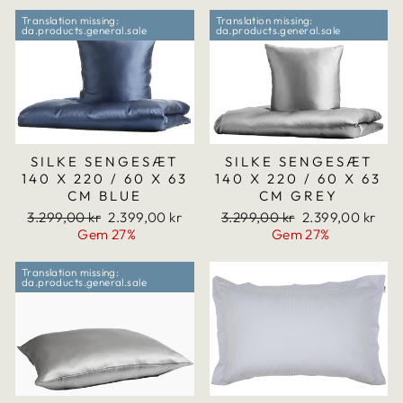
Translation missing:
Translation missing:
da.products.general.sale
da.products.general.sale
SILKE SENGESÆT
SILKE SENGESÆT
140 X 220 / 60 X 63
140 X 220 / 60 X 63
CM BLUE
CM GREY
Translation
Translation
Translation
Translation
3.299,00 kr
2.399,00 kr
3.299,00 kr
2.399,00 kr
missing:
missing:
missing:
missing:
Gem 27%
Gem 27%
da.products.general.regular_price
da.products.general.sale_price
da.products.general.regular
da.products.gen
Translation missing:
da.products.general.sale