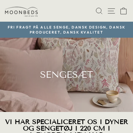
Gå
TRANSLAT
SIDE
V
til
indhold
FRI FRAGT PÅ ALLE SENGE, DANSK DESIGN, DANSK
PRODUCERET, DANSK KVALITET
Sæt
diasshow
på
pause
SENGESÆT
VI HAR SPECIALICERET OS I DYNER
OG SENGETØJ I 220 CM I