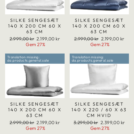
SILKE SENGESÆT
SILKE SENGESÆT
140 X 200 CM 60 X
140 X 200 CM 60 X
63 CM
63 CM
Translation
Translation
Translation
Translation
2.999,00 kr
2.199,00 kr
2.999,00 kr
2.199,00 kr
missing:
missing:
missing:
missing:
Gem 27%
Gem 27%
da.products.general.regular_price
da.products.general.sale_price
da.products.general.regular
da.products.gen
Translation missing:
Translation missing:
da.products.general.sale
da.products.general.sale
SILKE SENGESÆT
SILKE SENGESÆT
140 X 200 CM 60 X
140 X 220 / 60 X 63
63 CM
CM HVID
Translation
Translation
Translation
Translation
2.999,00 kr
2.199,00 kr
3.299,00 kr
2.399,00 kr
missing:
missing:
missing:
missing:
Gem 27%
Gem 27%
da.products.general.regular_price
da.products.general.sale_price
da.products.general.regular
da.products.gen