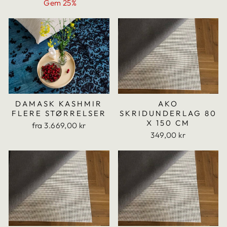
missing:
missing:
Gem 25%
da.products.general.regular_price
da.products.general.sale_price
DAMASK KASHMIR
AKO
FLERE STØRRELSER
SKRIDUNDERLAG 80
X 150 CM
fra 3.669,00 kr
349,00 kr