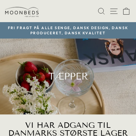
Gå
TRANSLAT
SIDE
V
til
indhold
FRI FRAGT PÅ ALLE SENGE, DANSK DESIGN, DANSK
PRODUCERET, DANSK KVALITET
Sæt
diasshow
på
pause
TÆPPER
VI HAR ADGANG TIL
DANMARKS STØRSTE LAGER