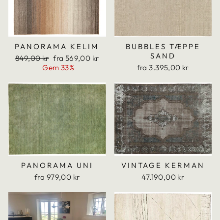
PANORAMA KELIM
BUBBLES TÆPPE
SAND
Translation
Translation
849,00 kr
fra 569,00 kr
missing:
missing:
Gem 33%
fra 3.395,00 kr
da.products.general.regular_price
da.products.general.sale_price
PANORAMA UNI
VINTAGE KERMAN
fra 979,00 kr
47.190,00 kr