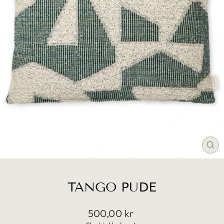
LU
(E
TANGO PUDE
Translation
500,00 kr
missing: