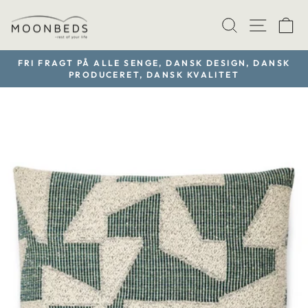
Gå
TRANSLAT
SIDE
V
til
indhold
FRI FRAGT PÅ ALLE SENGE, DANSK DESIGN, DANSK
PRODUCERET, DANSK KVALITET
Sæt
diasshow
på
pause