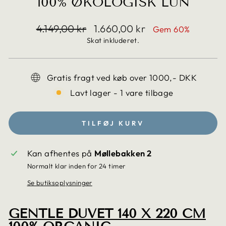
100% ØKOLOGISK LUN
Translation
Translation
4.149,00 kr
1.660,00 kr
Gem 60%
missing:
missing:
Skat inkluderet.
da.products.general.regular_price
da.products.general.sale_price
Gratis fragt ved køb over 1000,- DKK
Lavt lager - 1 vare tilbage
TILFØJ KURV
Kan afhentes på
Møllebakken 2
Normalt klar inden for 24 timer
Se butiksoplysninger
GENTLE DUVET 140 X 220 CM