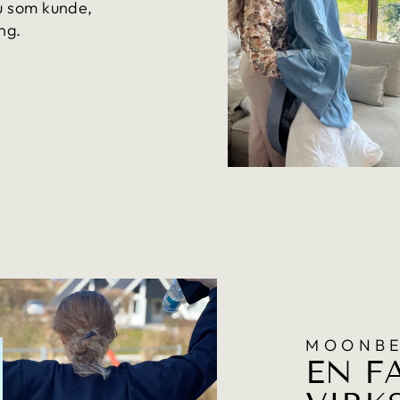
du som kunde,
ng.
MOONBE
EN F