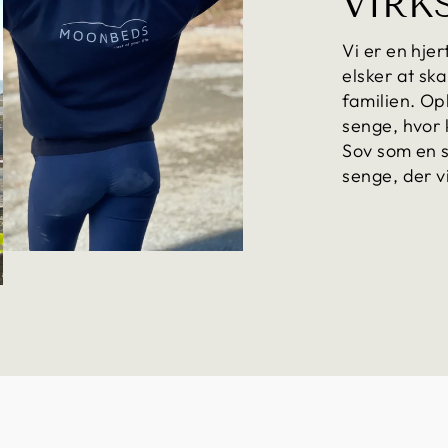
VIRK
Vi er en hje
elsker at sk
familien. Opl
senge, hvor 
Sov som en s
senge, der v