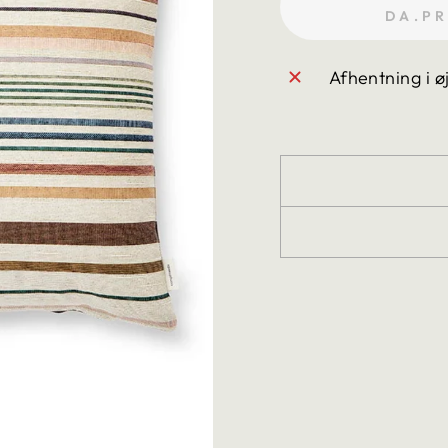
DA.P
Afhentning i ø