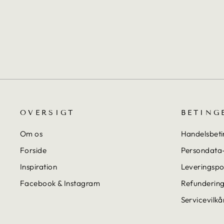
MARTIN PUDE
0,00 kr
OVERSIGT
BETING
Om os
Handelsbeti
Forside
Persondata-
Inspiration
Leveringspol
Facebook & Instagram
Refundering
Servicevilkå