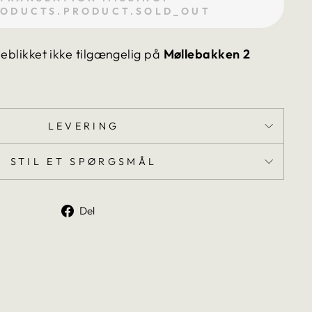
RODUCTS.PRODUCT.SOLD_OUT
jeblikket ikke tilgængelig på
Møllebakken 2
LEVERING
STIL ET SPØRGSMÅL
Del
Del
på
Facebook