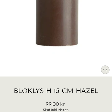
LU
(E
BLOKLYS H 15 CM HAZEL
Translation
99,00 kr
missing:
Skat inkluderet.