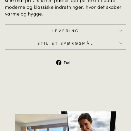
sine mål på 7 x 15 cm passer det perfekt til både
moderne og klassiske indretninger, hvor det skaber
varme og hygge.
LEVERING
STIL ET SPØRGSMÅL
Del
Del
på
Facebook