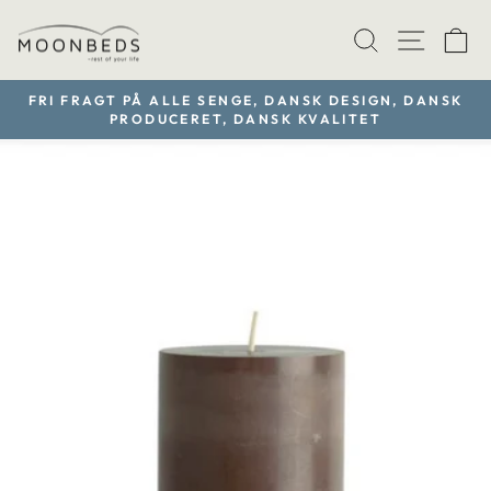
Gå
TRANSLAT
SIDE
V
til
indhold
FRI FRAGT PÅ ALLE SENGE, DANSK DESIGN, DANSK
PRODUCERET, DANSK KVALITET
Sæt
diasshow
på
pause