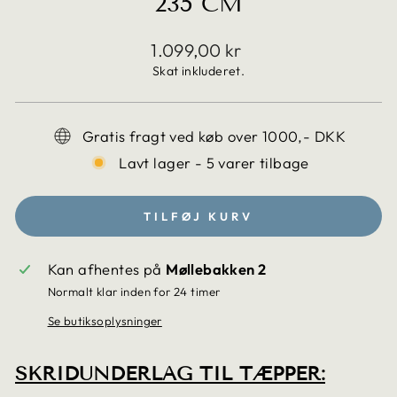
235 CM
Translation
1.099,00 kr
missing:
Skat inkluderet.
da.products.general.regular_price
Gratis fragt ved køb over 1000,- DKK
Lavt lager - 5 varer tilbage
TILFØJ KURV
Kan afhentes på
Møllebakken 2
Normalt klar inden for 24 timer
Se butiksoplysninger
SKRIDUNDERLAG TIL TÆPPER: