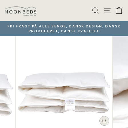
Gå
TRANSLAT
SIDE
V
til
indhold
FRI FRAGT PÅ ALLE SENGE, DANSK DESIGN, DANSK
PRODUCERET, DANSK KVALITET
Sæt
diasshow
på
pause
LUK