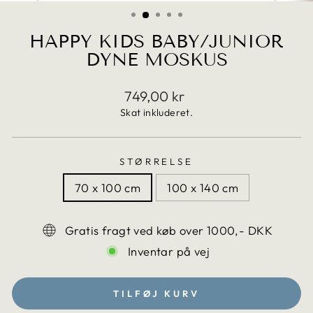
(ESC)
HAPPY KIDS BABY/JUNIOR
DYNE MOSKUS
Translation
749,00 kr
missing:
Skat inkluderet.
da.products.general.regular_pric
STØRRELSE
70 x 100 cm
100 x 140 cm
Gratis fragt ved køb over 1000,- DKK
Inventar på vej
TILFØJ KURV