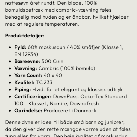
nattesøvn året rundt. Den bløde, 100%
bomuldsbetræk med cambric-vævning føles
behagelig mod huden og er åndbar, hvilket hjælper
med at regulere temperaturen.
Produktdetaljer:
Fyld:
60% moskusdun / 40% småfjer (Klasse 1,
EN 12934)
Bæreevne:
500 Cuin
Vævning:
Cambric (100% bomuld)
Yarn Count:
40 x 40
Kvalitet:
TC 233
Piping:
Hvid, for et elegant og klassisk udtryk
Certificeringer:
DownPass, Oeko-Tex Standard
100 - Klasse I, Nomite, Downafresh
Oprindelse:
Produceret i Danmark
Denne dyne er ideel til både små børn og juniorer,
da den giver den rette mængde varme uden at føles
tung eller for varm. Den høje kvalitet af moskusdun