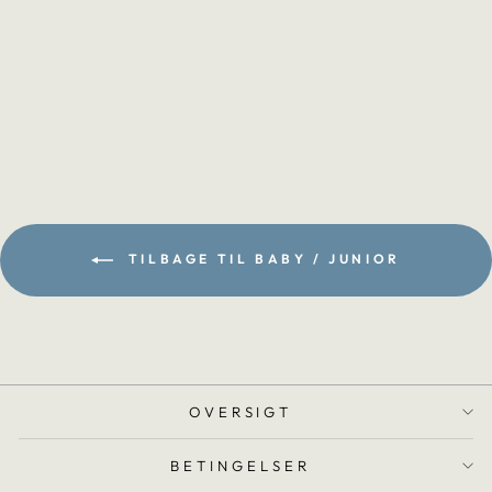
HAPPY KIDS
BABY/JUNIOR
DYNE MOSKUS
fra 749,00 kr
TILBAGE TIL BABY / JUNIOR
OVERSIGT
BETINGELSER