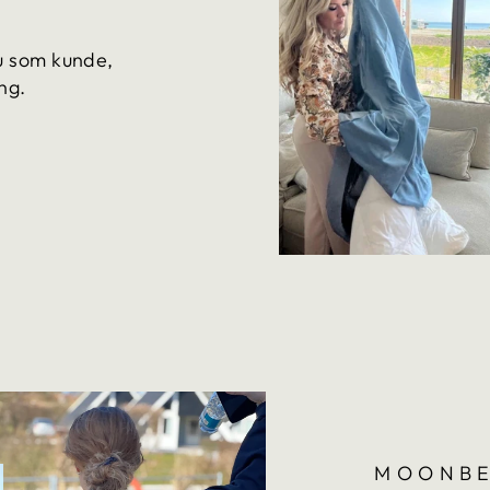
du som kunde,
ng.
MOONBE