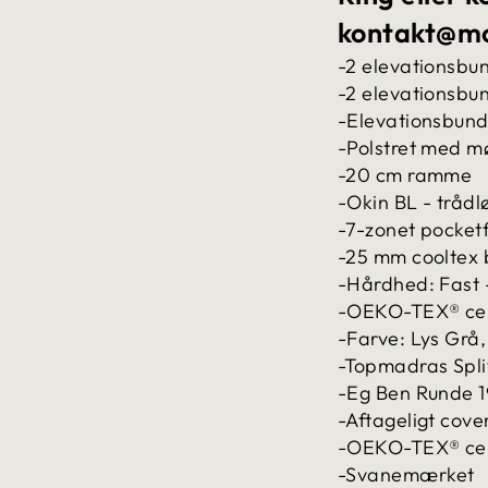
kontakt@m
-2 elevationsbu
-2 elevationsbu
-Elevationsbund
-Polstret med m
-20 cm ramme
-Okin BL - trådl
-7-zonet pocket
-25 mm cooltex b
-Hårdhed: Fast -
-OEKO-TEX® cert
-Farve: Lys Grå,
-Topmadras Spli
-Eg Ben Runde 
-Aftageligt cove
-OEKO-TEX® cert
-Svanemærket