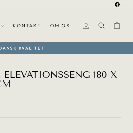
Faceb
LOG PÅ
TRANSLA
VO
KONTAKT
OM OS
 DANSK KVALITET
X ELEVATIONSSENG 180 X
 CM
.regular_price