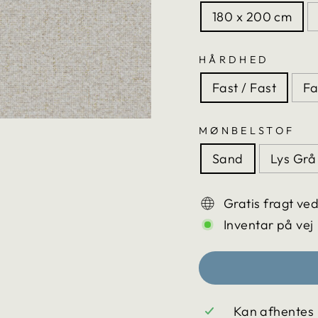
180 x 200 cm
HÅRDHED
Fast / Fast
Fa
MØNBELSTOF
Sand
Lys Grå
Gratis fragt ve
Inventar på vej
Kan afhentes