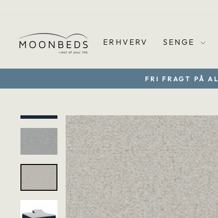
Gå
til
indhold
ERHVERV
SENGE
FRI FRAGT PÅ A