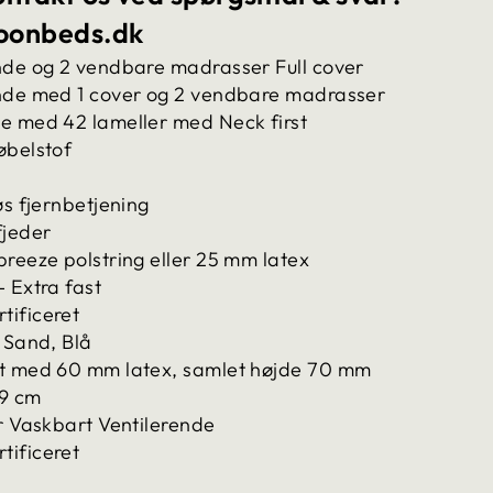
oonbeds.dk
nde og 2 vendbare madrasser Full cover
nde med 1 cover og 2 vendbare madrasser
e med 42 lameller med Neck first
øbelstof
øs fjernbetjening
fjeder
reeze polstring eller 25 mm latex
 Extra fast
ificeret
 Sand, Blå
t med 60 mm latex, samlet højde 70 mm
19 cm
r Vaskbart Ventilerende
ificeret