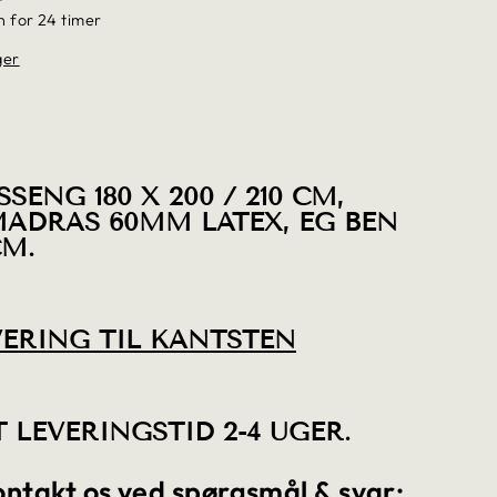
n for 24 timer
ger
SENG 180 X 200 / 210 CM,
MADRAS 60MM LATEX, EG BEN
CM.
VERING TIL KANTSTEN
 LEVERINGSTID 2-4 UGER.
kontakt os ved spørgsmål & svar: