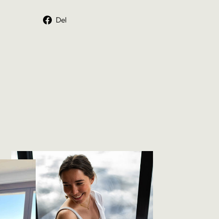
Del
Del
på
Facebook