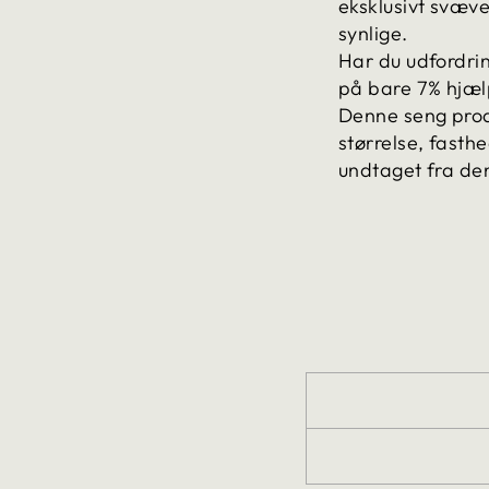
eksklusivt svæve
synlige.
Har du udfordrin
på bare 7% hjælp
Denne seng produ
størrelse, fasth
undtaget fra den