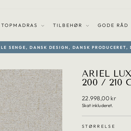
TOPMADRAS
TILBEHØR
GODE RÅD
LLE SENGE, DANSK DESIGN, DANSK PRODUCERET,
Sæt
diasshow
på
ARIEL LU
pause
200 / 210
Translation
22.998,00 kr
missing:
Skat inkluderet.
da.products.general
STØRRELSE