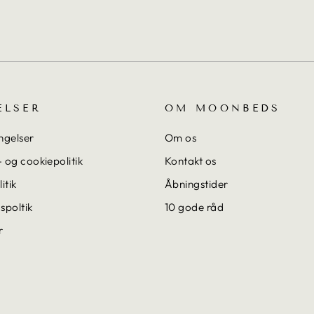
ELSER
OM MOONBEDS
ngelser
Om os
 og cookiepolitik
Kontakt os
itik
Åbningstider
spoltik
10 gode råd
r