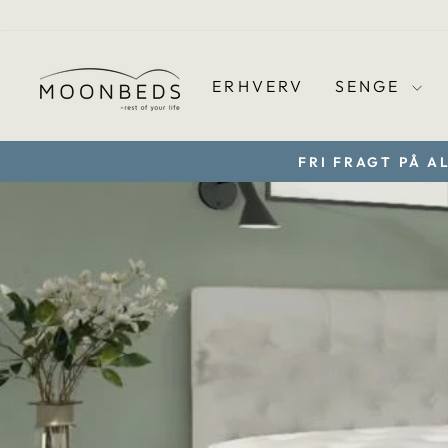
Gå
til
indhold
ERHVERV
SENGE
FRI FRAGT PÅ A