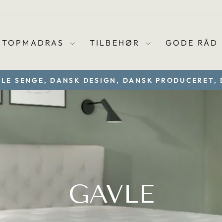
TOPMADRAS
TILBEHØR
GODE RÅD
LLE SENGE, DANSK DESIGN, DANSK PRODUCERET,
Sæt
diasshow
på
pause
GAVLE